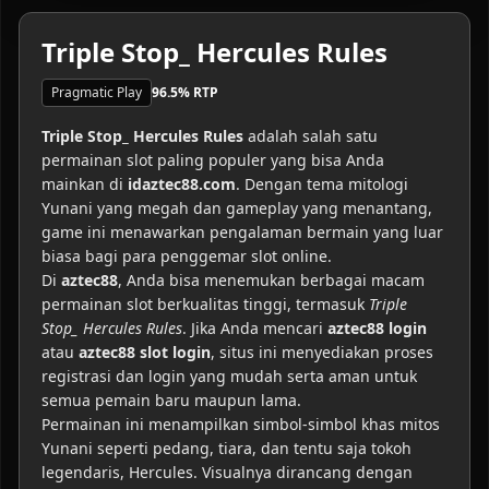
▶
Triple Stop_ Hercules Rules
Pragmatic Play
96.5% RTP
Triple Stop_ Hercules Rules
adalah salah satu
permainan slot paling populer yang bisa Anda
mainkan di
idaztec88.com
. Dengan tema mitologi
Yunani yang megah dan gameplay yang menantang,
game ini menawarkan pengalaman bermain yang luar
biasa bagi para penggemar slot online.
Di
aztec88
, Anda bisa menemukan berbagai macam
permainan slot berkualitas tinggi, termasuk
Triple
Stop_ Hercules Rules
. Jika Anda mencari
aztec88 login
atau
aztec88 slot login
, situs ini menyediakan proses
registrasi dan login yang mudah serta aman untuk
semua pemain baru maupun lama.
Permainan ini menampilkan simbol-simbol khas mitos
Yunani seperti pedang, tiara, dan tentu saja tokoh
legendaris, Hercules. Visualnya dirancang dengan