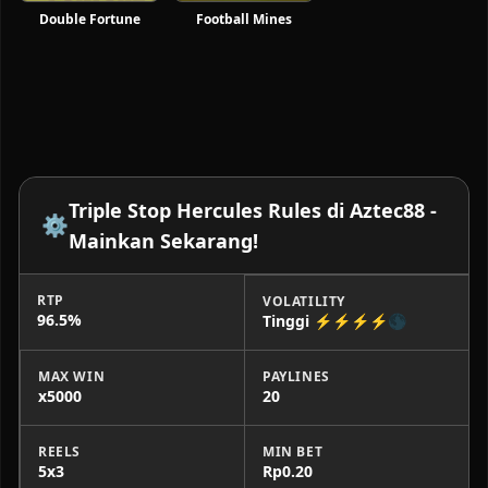
Double Fortune
Football Mines
Triple Stop Hercules Rules di Aztec88 -
⚙️
Mainkan Sekarang!
RTP
VOLATILITY
96.5%
Tinggi ⚡⚡⚡⚡🌑
MAX WIN
PAYLINES
x5000
20
REELS
MIN BET
5x3
Rp0.20