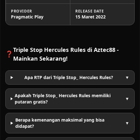
PROVIDER
RELEASE DATE
Pragmatic Play
15 Maret 2022
Triple Stop Hercules Rules di Aztec88 -
❓
Mainkan Sekarang!
Apa RTP dari Triple Stop_ Hercules Rules?
▼
Apakah Triple Stop_ Hercules Rules memiliki
▼
putaran gratis?
Berapa kemenangan maksimal yang bisa
▼
didapat?