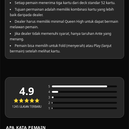
Setiap pemain menerima tiga kartu dari deck standar 52 kartu.
Tujuan permainan adalah memiliki kombinasi kartu yang lebih
baik daripada dealer.
Dealer harus memiliki minimal Queen High untuk dapat bermain
melawan pemain.
Jika dealer tidak memenuhi syarat, hanya taruhan Ante yang
menang.
Pemain bisa memilih untuk Fold (menyerah) atau Play (lanjut
bermain) setelah melihat kartu.
4.9
5
4
3
⭐⭐⭐⭐⭐
2
1245 ULASAN TERBARU
1
APA KATA PEMAIN