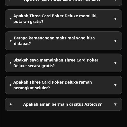
Apakah Three Card Poker Deluxe memiliki
▼
putaran gratis?
Berapa kemenangan maksimal yang bisa
▼
didapat?
Bisakah saya memainkan Three Card Poker
▼
Deluxe secara gratis?
Apakah Three Card Poker Deluxe ramah
▼
perangkat seluler?
Apakah aman bermain di situs Aztec88?
▼