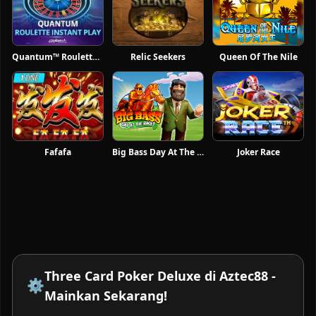
Quantum™ Roulette Instant Play
Relic Seekers
Queen Of The Nile
Fafafa
Big Bass Day At The Races
Joker Race
Three Card Poker Deluxe di Aztec88 -
⚙️
Mainkan Sekarang!