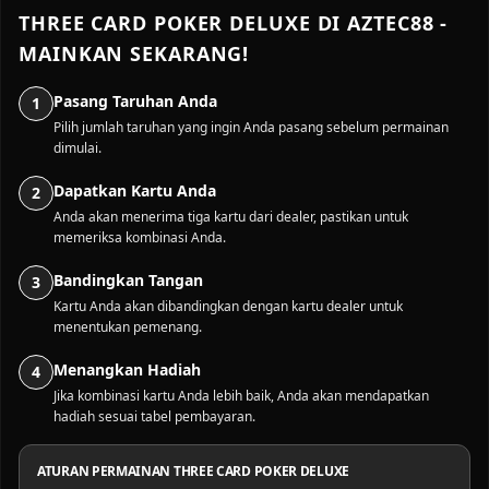
THREE CARD POKER DELUXE DI AZTEC88 -
MAINKAN SEKARANG!
Pasang Taruhan Anda
1
Pilih jumlah taruhan yang ingin Anda pasang sebelum permainan
dimulai.
Dapatkan Kartu Anda
2
Anda akan menerima tiga kartu dari dealer, pastikan untuk
memeriksa kombinasi Anda.
Bandingkan Tangan
3
Kartu Anda akan dibandingkan dengan kartu dealer untuk
menentukan pemenang.
Menangkan Hadiah
4
Jika kombinasi kartu Anda lebih baik, Anda akan mendapatkan
hadiah sesuai tabel pembayaran.
ATURAN PERMAINAN THREE CARD POKER DELUXE