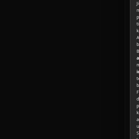
J
p
t
k
A
b
B
i
t
b
F
d
p
k
a
u