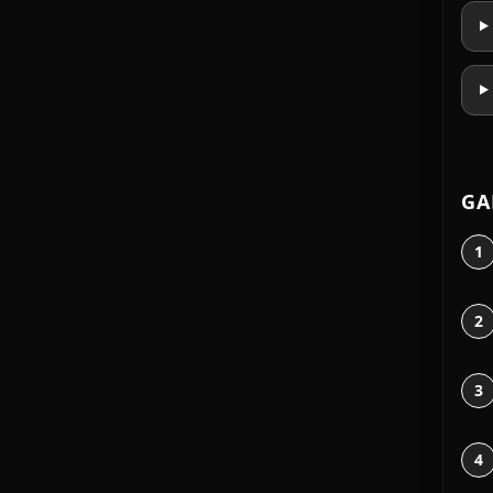
GA
1
2
3
4