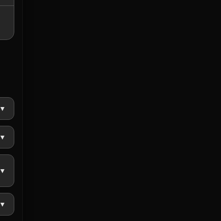
▼
▼
▼
▼