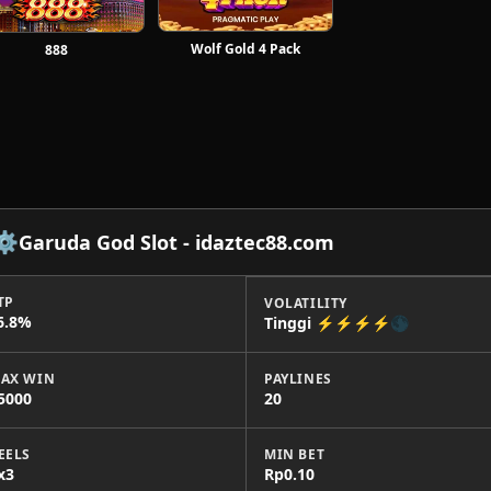
Wolf Gold 4 Pack
888
⚙️
Garuda God Slot - idaztec88.com
TP
VOLATILITY
6.8%
Tinggi ⚡⚡⚡⚡🌑
AX WIN
PAYLINES
5000
20
EELS
MIN BET
x3
Rp0.10