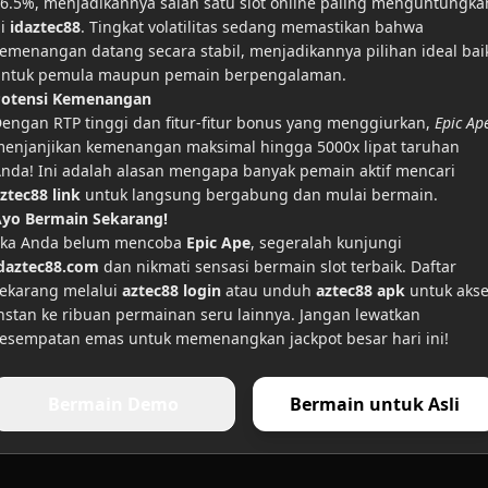
6.5%, menjadikannya salah satu slot online paling menguntungka
di
idaztec88
. Tingkat volatilitas sedang memastikan bahwa
emenangan datang secara stabil, menjadikannya pilihan ideal bai
ntuk pemula maupun pemain berpengalaman.
Potensi Kemenangan
engan RTP tinggi dan fitur-fitur bonus yang menggiurkan,
Epic Ap
enjanjikan kemenangan maksimal hingga 5000x lipat taruhan
nda! Ini adalah alasan mengapa banyak pemain aktif mencari
ztec88 link
untuk langsung bergabung dan mulai bermain.
yo Bermain Sekarang!
ika Anda belum mencoba
Epic Ape
, segeralah kunjungi
daztec88.com
dan nikmati sensasi bermain slot terbaik. Daftar
ekarang melalui
aztec88 login
atau unduh
aztec88 apk
untuk aks
nstan ke ribuan permainan seru lainnya. Jangan lewatkan
esempatan emas untuk memenangkan jackpot besar hari ini!
Bermain Demo
Bermain untuk Asli