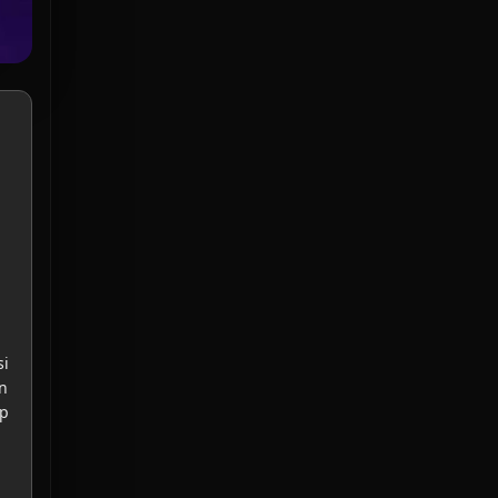
n
si
n
up