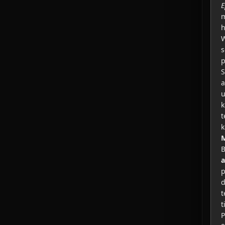
E
m
h
W
s
S
a
u
k
t
k
M
B
a
p
d
t
t
P