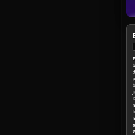
E
b
d
p
b
j
D
m
l
a
G