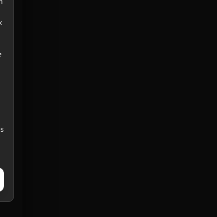
n
k
e
es