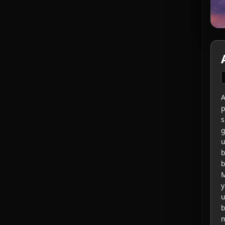
A
p
s
g
u
b
b
M
y
u
b
m