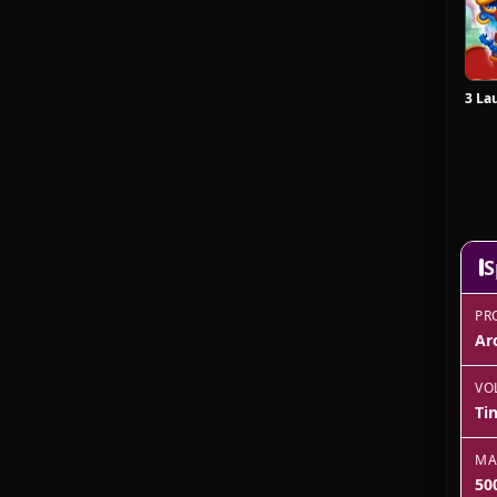
S
PR
Ar
VO
Ti
MA
50