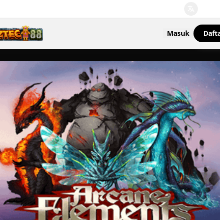
c88
Situs Slot Gacor Terpercaya
Pilih B
Masuk
Daft