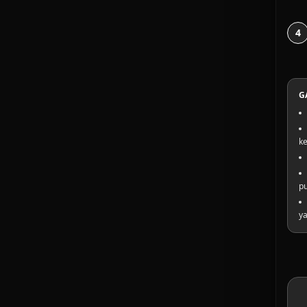
4
G
k
pu
ya