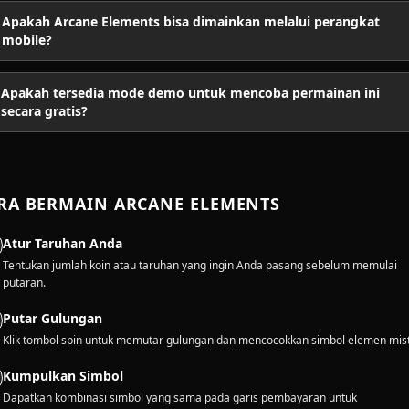
Apakah Arcane Elements bisa dimainkan melalui perangkat
mobile?
Apakah tersedia mode demo untuk mencoba permainan ini
secara gratis?
RA BERMAIN ARCANE ELEMENTS
Atur Taruhan Anda
Tentukan jumlah koin atau taruhan yang ingin Anda pasang sebelum memulai
putaran.
Putar Gulungan
Klik tombol spin untuk memutar gulungan dan mencocokkan simbol elemen mist
Kumpulkan Simbol
Dapatkan kombinasi simbol yang sama pada garis pembayaran untuk